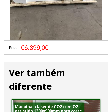
€6.899,00
Price:
Ver também
diferente
Máquina a laser de CO2 com O2
assistido 1300x900mm para corte