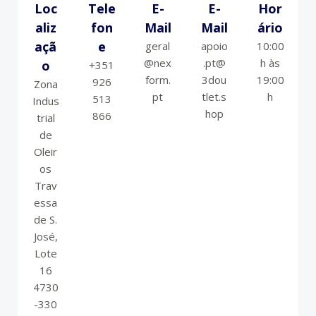
Loc
Tele
E-
E-
Hor
Aliz
Fon
Mail
Mail
Ário
Açã
E
geral
apoio
10:00
@nex
.pt@
h às
O
+351
form.
3dou
19:00
926
Zona
pt
tlet.s
h
513
Indus
hop
866
trial
de
Oleir
os
Trav
essa
de S.
José,
Lote
16
4730
-330