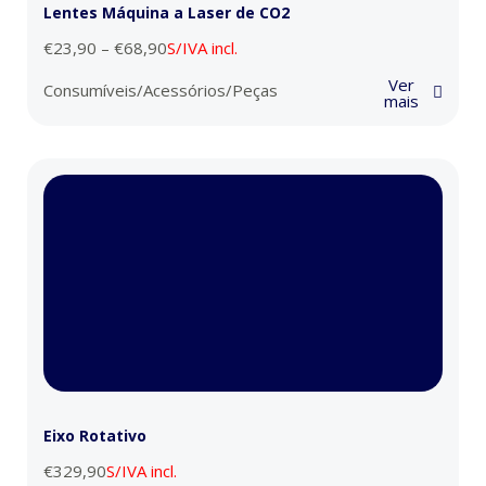
Lentes Máquina a Laser de CO2
€
23,90
–
€
68,90
S/IVA incl.
Ver
Consumíveis/Acessórios/Peças
mais
Eixo Rotativo
€
329,90
S/IVA incl.