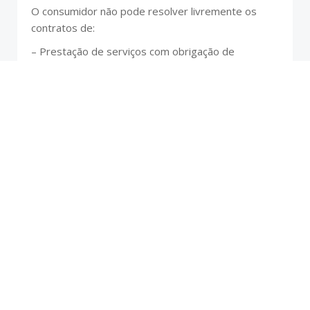
O consumidor não pode resolver livremente os
contratos de:
– Prestação de serviços com obrigação de
pagamento, quando:
– Os serviços tenham sido integralmente
prestados após o prévio consentimento expresso
do consumidor, nos termos do artigo 15.º; e
– O consumidor reconheça que perde o direito de
livre resolução se o contrato tiver sido plenamente
executado pelo profissional nesse caso;
– Fornecimento de bens ou de prestação de
serviços cujo preço dependa de flutuações de
taxas do mercado financeiro que o fornecedor de
bens ou prestador de serviços não possa controlar
e que possam ocorrer durante o prazo de livre
resolução;
–
Fornecimento de bens confecionados de
acordo com especificações do consumidor ou